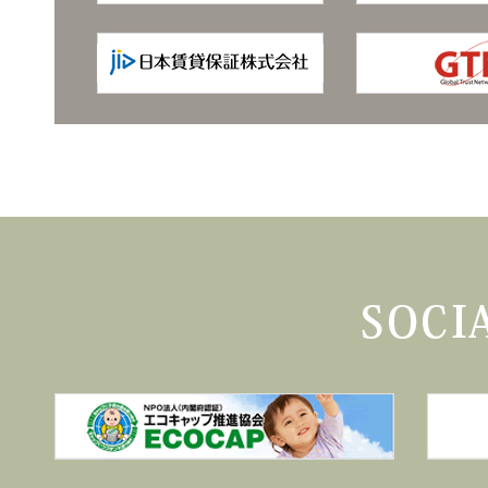
2024/10/23
復旧のお知らせ
2024年10月19日午前9時より、弊社の電話が不通となっ
不具合発生中は、皆さまにご迷惑をおかけしましたことを深
今後とも変わらぬご愛顧を賜りますようお願い申し上げます
2024/10/19
電話回線 不具合のお知らせとお詫び
平素は格別のご高配を賜り厚く御礼申し上げます。
本日9:00頃より、電話回線の不具合により電話が繋がらな
お電話をお掛けいただいたお客様には、大
早速復旧作業に掛かっておりますが、いま
復旧次第、再度ホームページにて情報を更新いたします。
緊急のご要件等がございましたら、ホーム